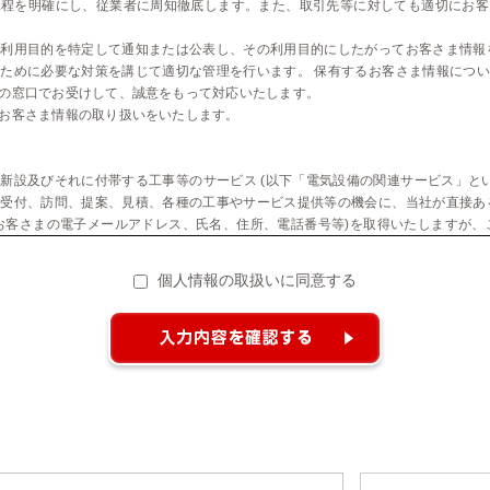
規程を明確にし、従業者に周知徹底します。また、取引先等に対しても適切にお客
利用目的を特定して通知または公表し、その利用目的にしたがってお客さま情報
ために必要な対策を講じて適切な管理を行います。 保有するお客さま情報につ
の窓口でお受けして、誠意をもって対応いたします。
お客さま情報の取り扱いをいたします。
新設及びそれに付帯する工事等のサービス (以下「電気設備の関連サービス」とい
受付、訪問、提案、見積、各種の工事やサービス提供等の機会に、当社が直接あ
お客さまの電子メールアドレス、氏名、住所、電話番号等)を取得いたしますが、
設備の関連サ=ビスの仲介、提供 電気設備の関連サ=ビスのアフタ=サ=ビス 電
発 その他上記1から3に附随する業務の実施 なお、当社は、上記の業務を円滑に
個人情報の取扱いに同意する
委託することがあります。その際、当社 からこれらの業務委託先に必要な範囲で
との岡で取扱いに関する契約を結ぶ等、適切な監督を行います。
示・提供 当社は、前項2 の利用目的に記載した場合及び以下のいずれかに該当す
 適宜取扱いの改善に努めま