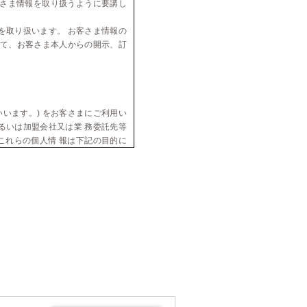
さま情報を取り扱うように要講し
を取り扱います。 お客さま情報の
いて、お客さま本人からの開示、訂
います。) をお客さまにご利用い
るいは加盟会社又は業 務委託先等
これらの個人情 報は下記の目的に
気設備の関連サ=ビスのお知らせ・
進めるため、情報処理会社、金融機
個人情報を提供することがありま
る場合を除き、お客さま情報を第三