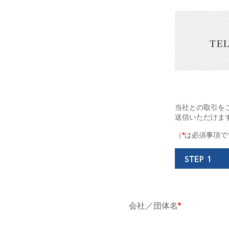
当社との取引を
送信いただけま
（
*
は必須事項で
会社／団体名
*